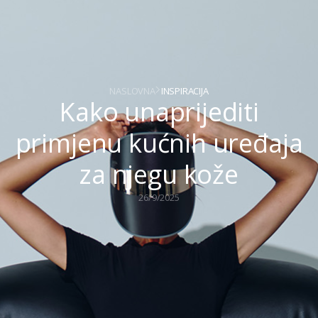
NASLOVNA
INSPIRACIJA
K
a
k
o
u
n
a
p
r
i
j
e
d
i
t
i
p
r
i
m
j
e
n
u
k
u
ć
n
i
h
u
r
e
đ
a
j
a
z
a
n
j
e
g
u
k
o
ž
e
26/9/2025