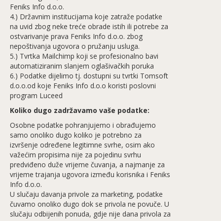
Feniks Info d.o.o.
4.) Državnim institucijama koje zatraže podatke
na uvid zbog neke treće obrade istih ili potrebe za
ostvarivanje prava Feniks Info d.o.o. zbog
nepoštivanja ugovora o pružanju usluga.
5.) Tvrtka Mailchimp koji se profesionalno bavi
automatiziranim slanjem oglašivačkih poruka
6.) Podatke dijelimo tj. dostupni su tvrtki Tomsoft
d.o.o.od koje Feniks Info d.o.o koristi poslovni
program Luceed
Koliko dugo zadržavamo vaše podatke:
Osobne podatke pohranjujemo i obrađujemo
samo onoliko dugo koliko je potrebno za
izvršenje određene legitimne svrhe, osim ako
važećim propisima nije za pojedinu svrhu
predviđeno duže vrijeme čuvanja, a najmanje za
vrijeme trajanja ugovora između korisnika i Feniks
Info d.o.o.
U slučaju davanja privole za marketing, podatke
čuvamo onoliko dugo dok se privola ne povuče. U
slučaju odbijenih ponuda, gdje nije dana privola za