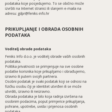
podataka koje posjedujemo. To se obično može
izvršiti na Internet stranici ili slanjem e-maila na
adresu: gdpr@feniks-info.hr
PRIKUPLJANJE I OBRADA OSOBNIH
PODATAKA
Voditelj obrade podataka
Feniks Info d.o.o. je voditelj obrade vaših osobnih
podataka.
Politika privatnosti se primjenjuje na sve osobne
podatke korisnika koje prikupljamo i obrađujemo,
izravno ili putem svojih partnera.
Osobni podatak je svaki podatak koji se odnosi na
fizičku osobu čiji je identitet utvrđen ili se može
utvrditi, izravno ili neizravno.
Obrada podataka je bilo koja radnja izvršena na
osobnim podacima, poput primjerice prikupljanja,
pohrane, upotrebe, uvida i prijenosa osobnih
podataka.