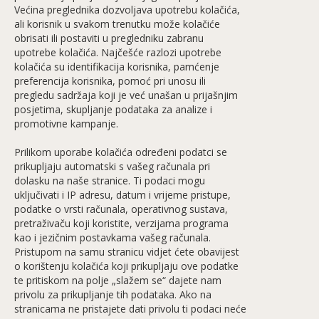
Većina preglednika dozvoljava upotrebu kolačića,
ali korisnik u svakom trenutku može kolačiće
obrisati ili postaviti u pregledniku zabranu
upotrebe kolačića. Najčešće razlozi upotrebe
kolačića su identifikacija korisnika, pamćenje
preferencija korisnika, pomoć pri unosu ili
pregledu sadržaja koji je već unašan u prijašnjim
posjetima, skupljanje podataka za analize i
promotivne kampanje.
Prilikom uporabe kolačića određeni podatci se
prikupljaju automatski s vašeg računala pri
dolasku na naše stranice. Ti podaci mogu
uključivati i IP adresu, datum i vrijeme pristupe,
podatke o vrsti računala, operativnog sustava,
pretraživaču koji koristite, verzijama programa
kao i jezičnim postavkama vašeg računala.
Pristupom na samu stranicu vidjet ćete obavijest
o korištenju kolačića koji prikupljaju ove podatke
te pritiskom na polje „slažem se“ dajete nam
privolu za prikupljanje tih podataka. Ako na
stranicama ne pristajete dati privolu ti podaci neće