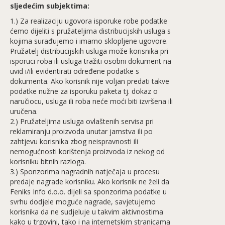
sljedećim subjektima:
1.) Za realizaciju ugovora isporuke robe podatke
ćemo dijeliti s pružateljima distribucijskih usluga s
kojima surađujemo i imamo sklopljene ugovore.
Pružatelj distribucijskih usluga može korisnika pri
isporuci roba ili usluga tražiti osobni dokument na
uvid i/ili evidentirati određene podatke s
dokumenta. Ako korisnik nije voljan predati takve
podatke nužne za isporuku paketa tj. dokaz o
naručiocu, usluga ili roba neće moći biti izvršena ili
uručena.
2.) Pružateljima usluga ovlaštenih servisa pri
reklamiranju proizvoda unutar jamstva ili po
zahtjevu korisnika zbog neispravnosti ili
nemogućnosti korištenja proizvoda iz nekog od
korisniku bitnih razloga.
3.) Sponzorima nagradnih natječaja u procesu
predaje nagrade korisniku. Ako korisnik ne želi da
Feniks Info d.o.o. dijeli sa sponzorima podatke u
svrhu dodjele moguće nagrade, savjetujemo
korisnika da ne sudjeluje u takvim aktivnostima
kako u trgovini, tako i na internetskim stranicama