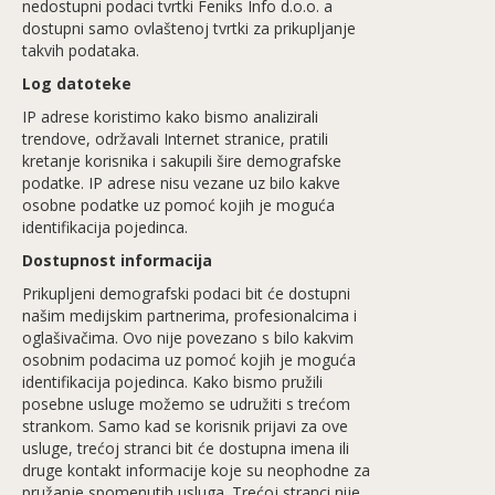
nedostupni podaci tvrtki Feniks Info d.o.o. a
dostupni samo ovlaštenoj tvrtki za prikupljanje
takvih podataka.
Log datoteke
IP adrese koristimo kako bismo analizirali
trendove, održavali Internet stranice, pratili
kretanje korisnika i sakupili šire demografske
podatke. IP adrese nisu vezane uz bilo kakve
osobne podatke uz pomoć kojih je moguća
identifikacija pojedinca.
Dostupnost informacija
Prikupljeni demografski podaci bit će dostupni
našim medijskim partnerima, profesionalcima i
oglašivačima. Ovo nije povezano s bilo kakvim
osobnim podacima uz pomoć kojih je moguća
identifikacija pojedinca. Kako bismo pružili
posebne usluge možemo se udružiti s trećom
strankom. Samo kad se korisnik prijavi za ove
usluge, trećoj stranci bit će dostupna imena ili
druge kontakt informacije koje su neophodne za
pružanje spomenutih usluga. Trećoj stranci nije