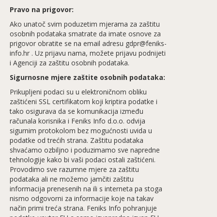
Pravo na prigovor:
Ako unatoč svim poduzetim mjerama za zaštitu
osobnih podataka smatrate da imate osnove za
prigovor obratite se na email adresu gdpr@feniks-
info.hr . Uz prijavu nama, možete prijavu podnijeti
i Agenciji za zaštitu osobnih podataka.
Sigurnosne mjere zaštite osobnih podataka:
Prikupljeni podaci su u elektroničnom obliku
zaštićeni SSL certifikatom koji kriptira podatke i
tako osigurava da se komunikacija između
računala korisnika i Feniks Info d.o.o. odvija
sigurnim protokolom bez mogućnosti uvida u
podatke od trećih strana. Zaštitu podataka
shvaćamo ozbiljno i poduzimamo sve napredne
tehnologije kako bi vaši podaci ostali zaštićeni.
Provodimo sve razumne mjere za zaštitu
podataka ali ne možemo jamčiti zaštitu
informacija prenesenih na ili s interneta pa stoga
nismo odgovorni za informacije koje na takav
način primi treća strana. Feniks Info pohranjuje