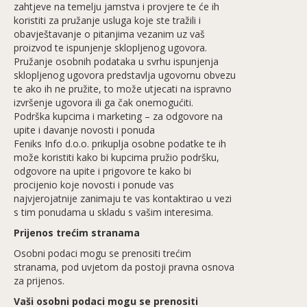
zahtjeve na temelju jamstva i provjere te će ih
koristiti za pružanje usluga koje ste tražili i
obavještavanje o pitanjima vezanim uz vaš
proizvod te ispunjenje sklopljenog ugovora.
Pružanje osobnih podataka u svrhu ispunjenja
sklopljenog ugovora predstavlja ugovornu obvezu
te ako ih ne pružite, to može utjecati na ispravno
izvršenje ugovora ili ga čak onemogućiti.
Podrška kupcima i marketing – za odgovore na
upite i davanje novosti i ponuda
Feniks Info d.o.o. prikuplja osobne podatke te ih
može koristiti kako bi kupcima pružio podršku,
odgovore na upite i prigovore te kako bi
procijenio koje novosti i ponude vas
najvjerojatnije zanimaju te vas kontaktirao u vezi
s tim ponudama u skladu s vašim interesima.
Prijenos trećim stranama
Osobni podaci mogu se prenositi trećim
stranama, pod uvjetom da postoji pravna osnova
za prijenos.
Vaši osobni podaci mogu se prenositi