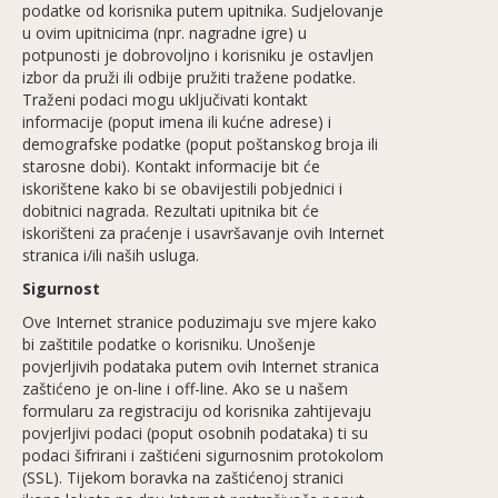
podatke od korisnika putem upitnika. Sudjelovanje
u ovim upitnicima (npr. nagradne igre) u
potpunosti je dobrovoljno i korisniku je ostavljen
izbor da pruži ili odbije pružiti tražene podatke.
Traženi podaci mogu uključivati kontakt
informacije (poput imena ili kućne adrese) i
demografske podatke (poput poštanskog broja ili
starosne dobi). Kontakt informacije bit će
iskorištene kako bi se obavijestili pobjednici i
dobitnici nagrada. Rezultati upitnika bit će
iskorišteni za praćenje i usavršavanje ovih Internet
stranica i/ili naših usluga.
Sigurnost
Ove Internet stranice poduzimaju sve mjere kako
bi zaštitile podatke o korisniku. Unošenje
povjerljivih podataka putem ovih Internet stranica
zaštićeno je on-line i off-line. Ako se u našem
formularu za registraciju od korisnika zahtijevaju
povjerljivi podaci (poput osobnih podataka) ti su
podaci šifrirani i zaštićeni sigurnosnim protokolom
(SSL). Tijekom boravka na zaštićenoj stranici