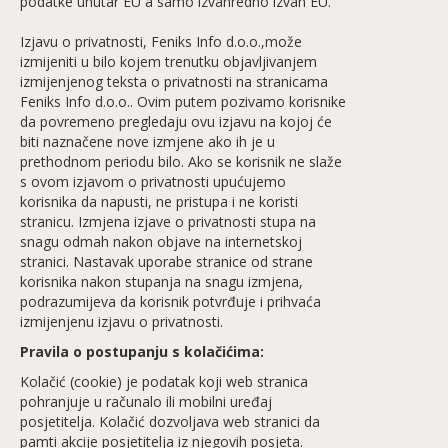
podatke unutar EU a samo izvanredno izvan EU.
Izjavu o privatnosti, Feniks Info d.o.o.,može
izmijeniti u bilo kojem trenutku objavljivanjem
izmijenjenog teksta o privatnosti na stranicama
Feniks Info d.o.o.. Ovim putem pozivamo korisnike
da povremeno pregledaju ovu izjavu na kojoj će
biti naznačene nove izmjene ako ih je u
prethodnom periodu bilo. Ako se korisnik ne slaže
s ovom izjavom o privatnosti upućujemo
korisnika da napusti, ne pristupa i ne koristi
stranicu. Izmjena izjave o privatnosti stupa na
snagu odmah nakon objave na internetskoj
stranici. Nastavak uporabe stranice od strane
korisnika nakon stupanja na snagu izmjena,
podrazumijeva da korisnik potvrđuje i prihvaća
izmijenjenu izjavu o privatnosti.
Pravila o postupanju s kolačićima:
Kolačić (cookie) je podatak koji web stranica
pohranjuje u računalo ili mobilni uređaj
posjetitelja. Kolačić dozvoljava web stranici da
pamti akcije posjetitelja iz njegovih posjeta.