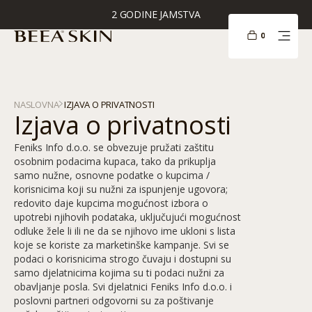
2 GODINE JAMSTVA
10.000+ ZADOVOLJNIH KUPACA
0
NASLOVNA
IZJAVA O PRIVATNOSTI
I
z
j
a
v
a
o
p
r
i
v
a
t
n
o
s
t
i
Feniks Info d.o.o. se obvezuje pružati zaštitu
osobnim podacima kupaca, tako da prikuplja
samo nužne, osnovne podatke o kupcima /
korisnicima koji su nužni za ispunjenje ugovora;
redovito daje kupcima mogućnost izbora o
upotrebi njihovih podataka, uključujući mogućnost
odluke žele li ili ne da se njihovo ime ukloni s lista
koje se koriste za marketinške kampanje. Svi se
podaci o korisnicima strogo čuvaju i dostupni su
samo djelatnicima kojima su ti podaci nužni za
obavljanje posla. Svi djelatnici Feniks Info d.o.o. i
poslovni partneri odgovorni su za poštivanje