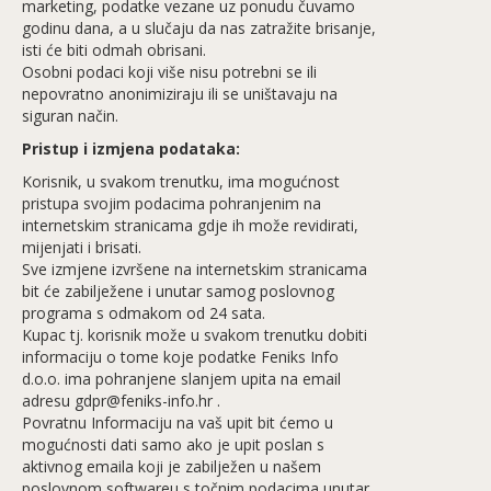
marketing, podatke vezane uz ponudu čuvamo
godinu dana, a u slučaju da nas zatražite brisanje,
isti će biti odmah obrisani.
Osobni podaci koji više nisu potrebni se ili
nepovratno anonimiziraju ili se uništavaju na
siguran način.
Pristup i izmjena podataka:
Korisnik, u svakom trenutku, ima mogućnost
pristupa svojim podacima pohranjenim na
internetskim stranicama gdje ih može revidirati,
mijenjati i brisati.
Sve izmjene izvršene na internetskim stranicama
bit će zabilježene i unutar samog poslovnog
programa s odmakom od 24 sata.
Kupac tj. korisnik može u svakom trenutku dobiti
informaciju o tome koje podatke Feniks Info
d.o.o. ima pohranjene slanjem upita na email
adresu gdpr@feniks-info.hr .
Povratnu Informaciju na vaš upit bit ćemo u
mogućnosti dati samo ako je upit poslan s
aktivnog emaila koji je zabilježen u našem
poslovnom softwareu s točnim podacima unutar