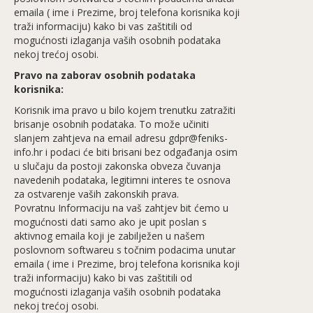
emaila ( ime i Prezime, broj telefona korisnika koji
traži informaciju) kako bi vas zaštitili od
mogućnosti izlaganja vaših osobnih podataka
nekoj trećoj osobi.
Pravo na zaborav osobnih podataka
korisnika:
Korisnik ima pravo u bilo kojem trenutku zatražiti
brisanje osobnih podataka. To može učiniti
slanjem zahtjeva na email adresu gdpr@feniks-
info.hr i podaci će biti brisani bez odgađanja osim
u slučaju da postoji zakonska obveza čuvanja
navedenih podataka, legitimni interes te osnova
za ostvarenje vaših zakonskih prava.
Povratnu Informaciju na vaš zahtjev bit ćemo u
mogućnosti dati samo ako je upit poslan s
aktivnog emaila koji je zabilježen u našem
poslovnom softwareu s točnim podacima unutar
emaila ( ime i Prezime, broj telefona korisnika koji
traži informaciju) kako bi vas zaštitili od
mogućnosti izlaganja vaših osobnih podataka
nekoj trećoj osobi.