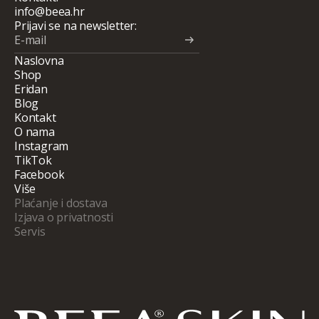
info@beea.hr
info@beea.hr
Prijavi se na newsletter:
E-mail
Naslovna
Naslovna
Shop
Shop
Eridan
Eridan
Blog
Blog
Kontakt
Kontakt
O nama
O nama
Instagram
Instagram
TikTok
TikTok
Facebook
Facebook
Više
Plaćanje i dostava
Dostava i
Izjava o privatnosti
plaćanje
Pravila privatnosti
Servis
Pravila
privatnosti