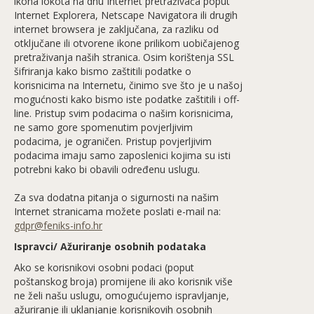
ikona lokota na dnu Internet pretraživača poput
Internet Explorera, Netscape Navigatora ili drugih
internet browsera je zaključana, za razliku od
otključane ili otvorene ikone prilikom uobičajenog
pretraživanja naših stranica. Osim korištenja SSL
šifriranja kako bismo zaštitili podatke o
korisnicima na Internetu, činimo sve što je u našoj
mogućnosti kako bismo iste podatke zaštitili i off-
line. Pristup svim podacima o našim korisnicima,
ne samo gore spomenutim povjerljivim
podacima, je ograničen. Pristup povjerljivim
podacima imaju samo zaposlenici kojima su isti
potrebni kako bi obavili određenu uslugu.
Za sva dodatna pitanja o sigurnosti na našim
Internet stranicama možete poslati e-mail na:
gdpr@feniks-info.hr
Ispravci/ Ažuriranje osobnih podataka
Ako se korisnikovi osobni podaci (poput
poštanskog broja) promijene ili ako korisnik više
ne želi našu uslugu, omogućujemo ispravljanje,
ažuriranje ili uklanjanje korisnikovih osobnih