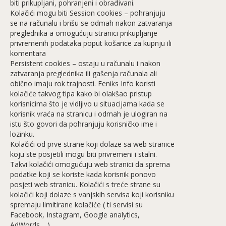
biti prikupljani, pohranjeni i obrađivani.
Kolačići mogu biti Session cookies – pohranjuju
se na računalu i brišu se odmah nakon zatvaranja
preglednika a omogućuju stranici prikupljanje
privremenih podataka poput košarice za kupnju ili
komentara
Persistent cookies – ostaju u računalu i nakon
zatvaranja preglednika ili gašenja računala ali
obično imaju rok trajnosti. Feniks Info koristi
kolačiće takvog tipa kako bi olakšao pristup
korisnicima što je vidljivo u situacijama kada se
korisnik vraća na stranicu i odmah je ulogiran na
istu što govori da pohranjuju korisničko ime i
lozinku.
Kolačići od prve strane koji dolaze sa web stranice
koju ste posjetili mogu biti privremeni i stalni.
Takvi kolačići omogućuju web stranici da sprema
podatke koji se koriste kada korisnik ponovo
posjeti web stranicu. Kolačići s treće strane su
kolačići koji dolaze s vanjskih servisa koji korisniku
spremaju limitirane kolačiće ( ti servisi su
Facebook, Instagram, Google analytics,
AdWords… )