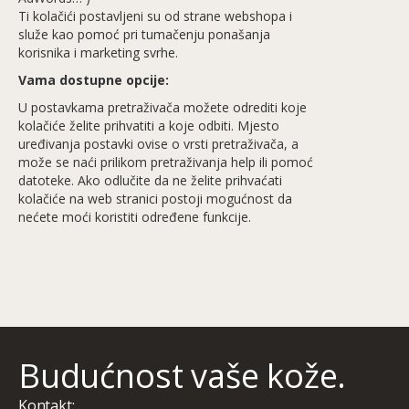
Ti kolačići postavljeni su od strane webshopa i
služe kao pomoć pri tumačenju ponašanja
korisnika i marketing svrhe.
Vama dostupne opcije:
U postavkama pretraživača možete odrediti koje
kolačiće želite prihvatiti a koje odbiti. Mjesto
uređivanja postavki ovise o vrsti pretraživača, a
može se naći prilikom pretraživanja help ili pomoć
datoteke. Ako odlučite da ne želite prihvaćati
kolačiće na web stranici postoji mogućnost da
nećete moći koristiti određene funkcije.
B
u
d
u
ć
n
o
s
t
v
a
š
e
k
o
ž
e
.
Kontakt: