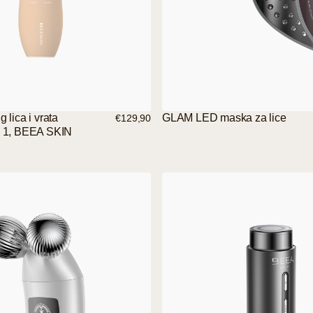
g lica i vrata
GLAM LED maska za lice
€129,90
 1, BEEA SKIN