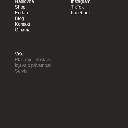
Naslovna
Instagram
Naslovna
Shop
Instagram
TikTok
Shop
Eridan
TikTok
Facebook
Eridan
Blog
Facebook
Blog
Kontakt
Kontakt
O nama
O nama
Više
Plaćanje i dostava
Dostava i
Izjava o privatnosti
plaćanje
Pravila privatnosti
Servis
Pravila
privatnosti